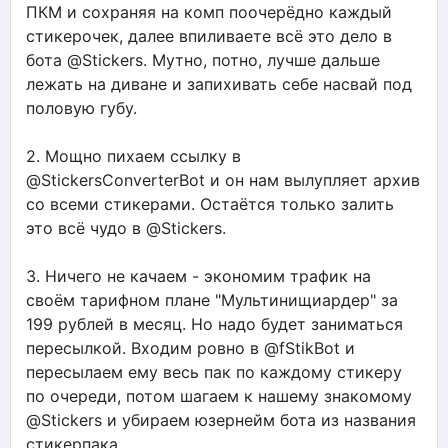
ПКМ и сохраняя на комп поочерёдно каждый
стикерочек, далее впиливаете всё это дело в
бота @Stickers. Мутно, потно, лучше дальше
лежать на диване и запихивать себе насвай под
половую губу.
2. Мощно пихаем ссылку в
@StickersConverterBot и он нам вылупляет архив
со всеми стикерами. Остаётся только залить
это всё чудо в @Stickers.
3. Ничего не качаем - экономим трафик на
своём тарифном плане "Мультинищиардер" за
199 рублей в месяц. Но надо будет заниматься
пересылкой. Входим ровно в @fStikBot и
пересылаем ему весь пак по каждому стикеру
по очереди, потом шагаем к нашему знакомому
@Stickers и убираем юзернейм бота из названия
стикерпака.