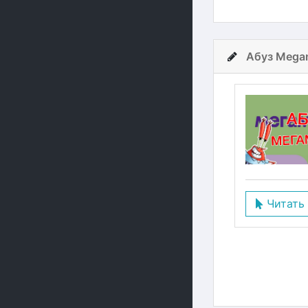
Абуз Megam
Читать