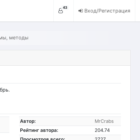
43
Вход/Регистрация
емы, методы
брь.
Автор:
MrCrabs
Рейтинг автора:
204.74
Просмотров всего:
2727