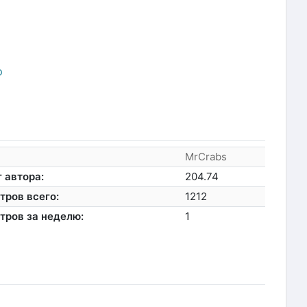
p
MrCrabs
 автора:
204.74
тров всего:
1212
тров за неделю:
1