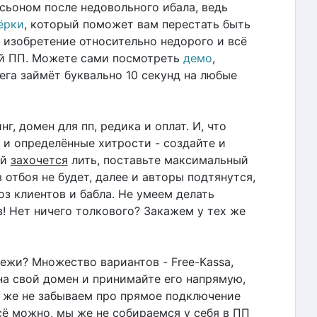
осьоном после недовольного ибала, ведь
ёрки
, который поможет вам перестать быть
изобретение относительно недорого и всё
ей ПП. Можете сами посмотреть
демо
,
рега займёт буквально 10 секунд на любые
г, домен для пп, редика и оплат. И, что
 и определённые хитрости - создайте и
ый
захочется
лить, поставьте максимальный
 отбоя не будет, далее и авторы подтянутся,
з клиентов и бабла. Не умеем делать
! Нет ничего толкового? Закажем у тех же
тежи? Множество вариантов - Free-Kassa,
 на свой домен и принимайте его напрямую,
к же не забываем про прямое подключение
сё можно, мы же не собираемся у себя в ПП