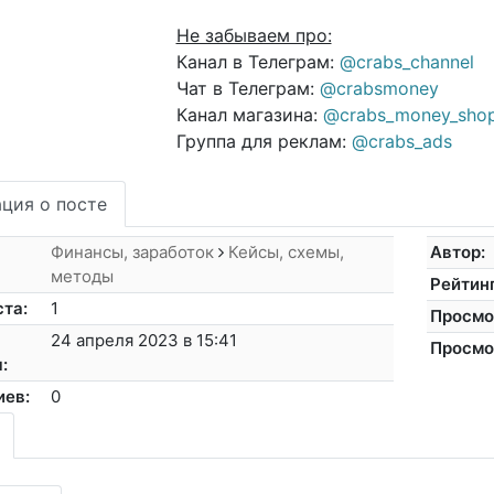
Не забываем про:
Канал в Телеграм:
@crabs_channel
Чат в Телеграм:
@crabsmoney
Канал магазина:
@crabs_money_sho
Группа для реклам:
@crabs_ads
ция о посте
Финансы, заработок
Кейсы, схемы,
Автор:
методы
Рейтинг
ста:
1
Просмо
24 апреля 2023 в 15:41
Просмо
:
иев:
0