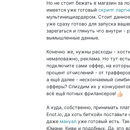
Но не стоит бежать в магазин за л
имеется уже готовый
скрипт партн
мультинищиардером. Стоит данное 
уже сразу готово для запуска ваш
зарегаться и глянуть что внутри - 
вымышленные данные.
Конечно же, нужны расходы - хостин
немаловажно, реклама. Но тут есть
подключите сами оффер, на котор
процент отчислений - от трафферов
а ещё далее - нескончаемый симбио
офферы? Спиzдим их у конкурентов
всё ещё потных фрилансеров!
А куда, собственно, принимать пла
Enot.io, да хоть биткойн поставьте
даже
мануал
уже готовый есть. Та
Юмани, Киви и подобных. Да, это в