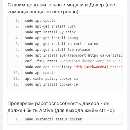
Ставим дополнительные модули и Докер (все
команды вводятся построчно):
sudo apt update
sudo apt
-
get
 install curl
sudo apt install 
-
y nginx
sudo apt
-
get
 install gnupg
sudo apt
-
get
 install ca
-
certificates
sudo apt
-
get
 install lsb
-
release
sudo apt install apt
-
transport
-
https ca
-
certificate
curl 
-
fsSL 
https
:
//download.docker.com/linux/ubuntu
sudo add
-
apt
-
repository 
"deb [arch=amd64] 
https://d
sudo apt update
apt
-
cache policy docker
-
ce
sudo apt install docker
-
ce
Проверяем работоспособность докера - он
должен быть Active (для выхода жмём ctrl+c):
sudo systemctl status docker