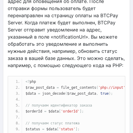
адрес для оповещения об оплате. После
отправки формы пользователь будет
перенаправлен на страницу оплаты на BTCPay
Server. Когда платеж будет выполнен, BTCPay
Server отправит уведомление на адрес,
указанный в поле «notificationUrl». Вы можете
обработать это уведомление и выполнить
нужные действия, например, обновить статус
заказа в вашей базе данных. Это можно сделать,
например, с помощью следующего кода на PHP:
<?
php
$raw_post_data 
=
 file_get_contents
(
'php://input'
);
$data 
=
 json_decode
(
$raw_post_data
,
true
);
// получаем идентификатор заказа
$orderId 
=
 $data
[
'orderId'
];
// получаем статус платежа
$status 
=
 $data
[
'status'
];