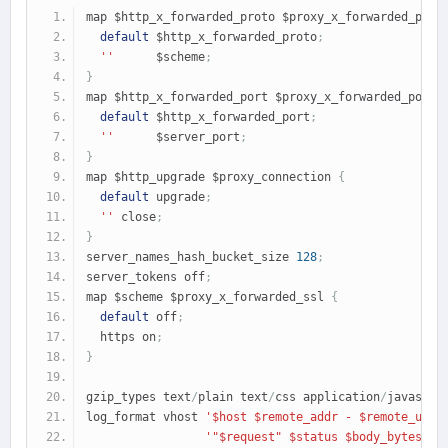
map $http_x_forwarded_proto $proxy_x_forwarded_prot
default
 $http_x_forwarded_proto
;
''
      $scheme
;
}
map $http_x_forwarded_port $proxy_x_forwarded_port 
default
 $http_x_forwarded_port
;
''
      $server_port
;
}
map $http_upgrade $proxy_connection 
{
default
 upgrade
;
''
 close
;
}
server_names_hash_bucket_size 
128
;
server_tokens off
;
map $scheme $proxy_x_forwarded_ssl 
{
default
 off
;
  https on
;
}
gzip_types text
/
plain text
/
css application
/
javascri
log_format vhost 
'$host $remote_addr - $remote_user
'"$request" $status $body_bytes_se