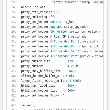
'"$http_referer" "$http_user_agent
access_log off
;
proxy_http_version 
1.1
;
proxy_buffering off
;
proxy_set_header 
Host
 $http_host
;
proxy_set_header 
Upgrade
 $http_upgrade
;
proxy_set_header 
Connection
 $proxy_connection
;
proxy_set_header X
-
Real
-
IP $remote_addr
;
proxy_set_header X
-
Forwarded
-
For
 $proxy_add_x_forwa
proxy_set_header X
-
Forwarded
-
Proto
 $proxy_x_forward
proxy_set_header X
-
Forwarded
-
Ssl
 $proxy_x_forwarded
proxy_set_header X
-
Forwarded
-
Port
 $proxy_x_forwarde
proxy_buffer_size          
128k
;
proxy_buffers              
4
256k
;
proxy_busy_buffers_size    
256k
;
client_header_buffer_size 
500k
;
large_client_header_buffers 
4
500k
;
http2_max_field_size       
500k
;
http2_max_header_size      
500k
;
proxy_set_header 
Proxy
""
;
server 
{