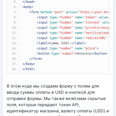
</head>
<body>
<form
method
=
"post"
action
=
"
https://your-btcpay
<input
type
=
"hidden"
name
=
"token"
value
=
"ва
<input
type
=
"hidden"
name
=
"storeId"
value
=
"
<input
type
=
"hidden"
name
=
"priceCurrency"
v
<input
type
=
"hidden"
name
=
"notificationUrl"
<input
type
=
"hidden"
name
=
"redirectURL"
val
<label>
Сумма (USD):
</label>
<input
type
=
"number"
name
=
"price"
>
<button
type
=
"submit"
>
Оплатить
</button>
</form>
</body>
</html>
В этом коде мы создаем форму с полем для
ввода суммы оплаты в USD и кнопкой для
отправки формы. Мы также включаем скрытые
поля, которые передают токен API,
идентификатор магазина, валюту оплаты (USD) и