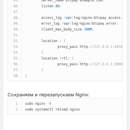
        server_name btcpay
.
example
.
com
;
        listen 
80
;
        access_log 
/
var
/
log
/
nginx
/
btcpay
.
access
;
        error_log 
/
var
/
log
/
nginx
/
btcpay
.
error
;
        client_max_body_size 
100M
;
        location 
/
{
                proxy_pass http
:
//127.0.0.1:49392;
}
        location 
/
rtl
/
{
                proxy_pass http
:
//127.0.0.1:3000/rt
}
}
Сохраняем и перезапускаем Nginx:
sudo nginx 
-
t
sudo systemctl reload nginx