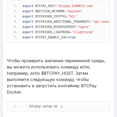
export
 BTCPAY_HOST
=
"btcpay.EXAMPLE.com"
export
 NBITCOIN_NETWORK
=
"mainnet"
export
 BTCPAYGEN_CRYPTO1
=
"btc"
export
 BTCPAYGEN_ADDITIONAL_FRAGMENTS
=
"opt-save-sto
export
 BTCPAYGEN_REVERSEPROXY
=
"nginx"
export
 BTCPAYGEN_LIGHTNING
=
"clightning"
export
 BTCPAY_ENABLE_SSH
=
true
Чтобы проверить значение переменной среды,
вы можете использовать команду echo.
Например, echo $BTCPAY_HOST. Затем
выполните следующую команду, чтобы
установить и запустить контейнер BTCPay
Docker.
.
./
btcpay
-
setup
.
sh 
-
i