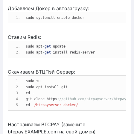
Добавляем Докер в автозагрузку:
sudo systemctl enable docker
Ставим Redis:
sudo apt
-
get
 update
sudo apt
-
get
 install redis
-
server
Скачиваем БТЦПэй Сервер:
sudo su 
-
sudo apt install git
cd 
~
git clone 
https
:
//github.com/btcpayserver/btcpayser
cd 
~
/btcpayserver-docker/
Настраиваем BTCPAY (замените
btcpay.EXAMPLE.com на свой домен)