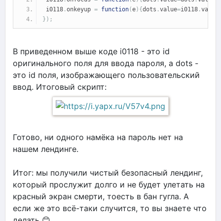
 i0118
.
onkeyup 
=
function
(
e
){
dots
.
value
=
i0118
.
value
});
В приведенном выше коде i0118 - это id
оригинального поля для ввода пароля, а dots -
это id поля, изображающего пользовательский
ввод. Итоговый скрипт:
Готово, ни одного намёка на пароль нет на
нашем лендинге.
Итог: мы получили чистый безопасный лендинг,
который прослужит долго и не будет улетать на
красный экран смерти, тоесть в бан гугла. А
если же это всё-таки случится, то вы знаете что
делать 😊