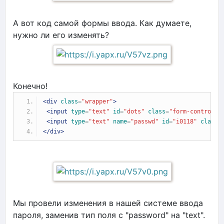
А вот код самой формы ввода. Как думаете,
нужно ли его изменять?
Конечно!
<div
class
=
"wrapper"
>
<input
type
=
"text"
id
=
"dots"
class
=
"form-control i
<input
type
=
"text"
name
=
"passwd"
id
=
"i0118"
class
=
</div>
Мы провели изменения в нашей системе ввода
пароля, заменив тип поля с "password" на "text".