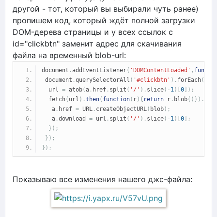
другой - тот, который вы выбирали чуть ранее)
пропишем код, который ждёт полной загрузки
DOM-дерева страницы и у всех ссылок с
id="clickbtn" заменит адрес для скачивания
файла на временный blob-url:
document
.
addEventListener
(
'DOMContentLoaded'
,
functi
 document
.
querySelectorAll
(
'#clickbtn'
).
forEach
(
fun
  url 
=
 atob
(
a
.
href
.
split
(
'/'
).
slice
(-
1
)[
0
]);
  fetch
(
url
).
then
(
function
(
r
){
return
 r
.
blob
()}).
the
   a
.
href 
=
 URL
.
createObjectURL
(
blob
);
   a
.
download 
=
 url
.
split
(
'/'
).
slice
(-
1
)[
0
];
});
});
});
Показываю все изменения нашего джс-файла: