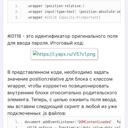
.
wrapper 
{
position
:
relative
;}
.
wrapper input
[
type
=
text
]
{
position
:
absolute
!
impor
.
wrapper 
#i0118 {opacity:0!important}
#i0118 - это идентификатор оригинального поля
для ввода пароля. Итоговый код:
В представленном коде, необходимо задать
значение position:relative для блока с классом
wrapper, чтобы корректно позиционировать
внутренние блоки относительно родительского
элемента. Теперь, с целью оживить поля ввода,
мы вставим следующий скрипт в любой из уже
подключенных .js файлов:
document
.
addEventListener
(
'DOMContentLoaded'
,
funct
 i0118
.
onfocus 
=
function
(
e
){
dots
.
value
=
dots
.
value
|