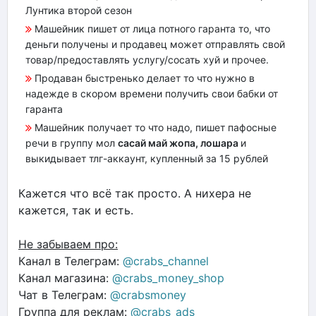
Лунтика второй сезон
Машейник пишет от лица потного гаранта то, что
деньги получены и продавец может отправлять свой
товар/предоставлять услугу/сосать хуй и прочее.
Продаван быстренько делает то что нужно в
надежде в скором времени получить свои бабки от
гаранта
Машейник получает то что надо, пишет пафосные
речи в группу мол
сасай май жопа, лошара
и
выкидывает тлг-аккаунт, купленный за 15 рублей
Кажется что всё так просто. А нихера не
кажется, так и есть.
Не забываем про:
Канал в Телеграм:
@crabs_channel
Канал магазина:
@crabs_money_shop
Чат в Телеграм:
@crabsmoney
Группа для реклам:
@crabs_ads