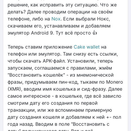
решение, как исправить эту ситуацию. Что же
делать? Далее проводим операции на своём
телефоне, либо на
Nox
. Если выбрали Нокс,
скачиваем его, устанавливаем и добавляем
эмулятор Android 9. Тут всё просто 👍
Теперь ставим приложение
Cake wallet
на
телефон или эмулятор. Там снизу есть ссылки,
чтобы скачать APK-файл. Установили, теперь
запускаем, соглашаемся с правилами, жмём
"Восстановить кошелёк" - из мнемонической
фразы, придумываем пин-код, тыкаем по Monero
(XMR), вводим имя кошелька и сид-фразу. Далее
самое интересное - в кошельке, где всё зависло
смотрим дату его создания по первой
транзакции, или же вспоминаем примерную
дату создания кошеля и добавляем к ней +- пол
года назад. Вводим в поле "Восстановить с
даты" получившуюся дату. Вот и всё,